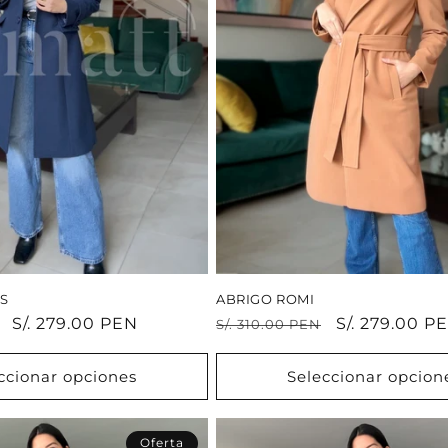
S
ABRIGO ROMI
Precio
S/. 279.00 PEN
Precio
Precio
S/. 279.00 P
S/. 310.00 PEN
de
habitual
de
oferta
oferta
ccionar opciones
Seleccionar opcion
Oferta