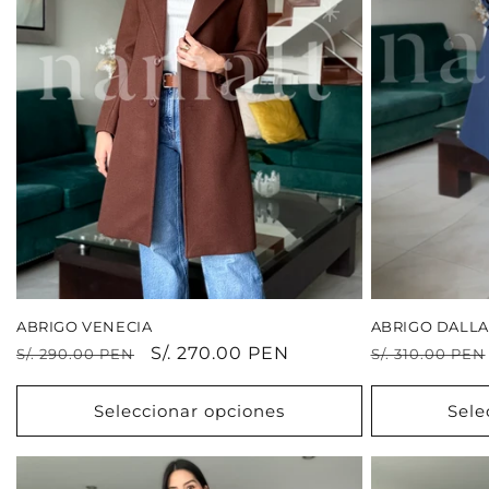
ABRIGO VENECIA
ABRIGO DALLA
Precio
Precio
S/. 270.00 PEN
Precio
S/. 290.00 PEN
S/. 310.00 PEN
habitual
de
habitual
oferta
Seleccionar opciones
Sele