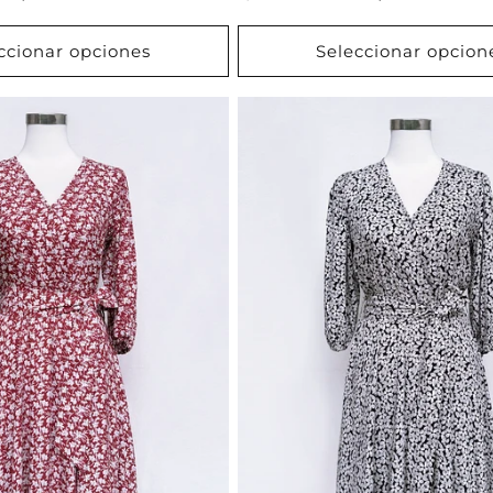
de
habitual
de
oferta
oferta
ccionar opciones
Seleccionar opcion