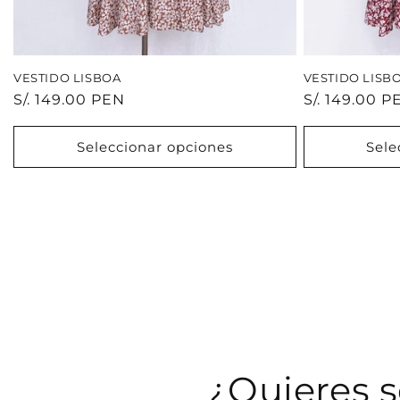
VESTIDO LISBOA
VESTIDO LISB
Precio
S/. 149.00 PEN
Precio
S/. 149.00 P
habitual
habitual
Seleccionar opciones
Sele
¿Quieres s