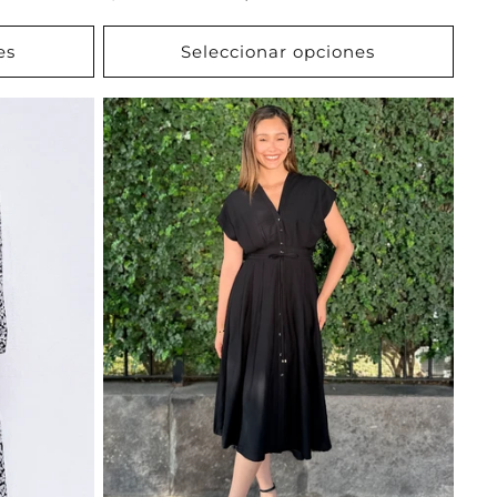
habitual
de
oferta
es
Seleccionar opciones