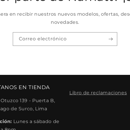
mera en recibir nuestros nuevos modelos, ofertas, de
novedades.
Correo electrónico
ÍTANOS EN TIENDA
Libro de reclamaciones
 Otuzco 139 - Puerta B,
iago de Surco, Lima
ción:
Lunes a sábado de
 a 8pm