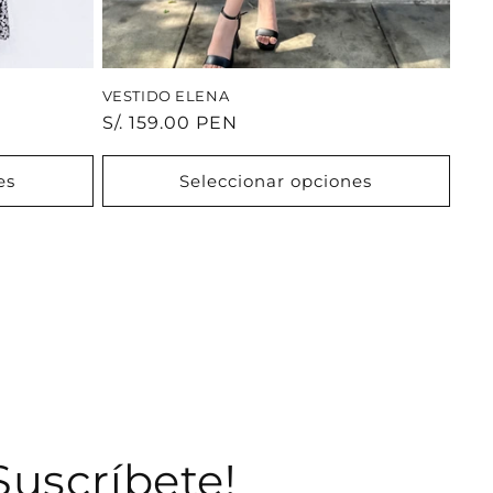
VESTIDO ELENA
Precio
S/. 159.00 PEN
habitual
es
Seleccionar opciones
Suscríbete!