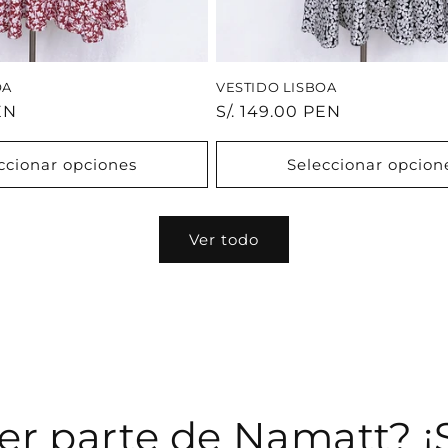
OA
VESTIDO LISBOA
EN
Precio
S/. 149.00 PEN
habitual
ccionar opciones
Seleccionar opcion
Ver todo
er parte de Namatt? ¡