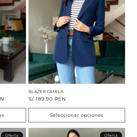
BLAZER CAMILA
EN
Precio
S/. 189.90 PEN
habitual
es
Seleccionar opciones
Oferta
Oferta